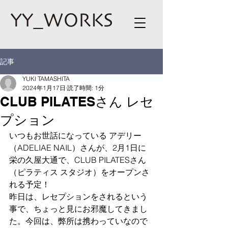
記事
YUKI TAMASHITA
2024年1月17日
読了時間: 1分
CLUB PILATESさん レセ
プション
いつもお世話になっている アデリー
（ADELIAE NAIL）さんが、2月1日に
栄の久屋大通で、CLUB PILATESさん
（ピラティス スタジオ）をオープンさ
れる予定！
昨日は、レセプションをされるという
事で、ちょっと見にお邪魔してきまし
た。今回は、弊所は携わっていなので